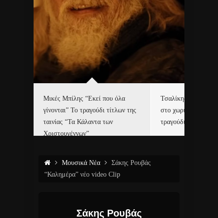
δα
Μικές Μπίλης “Εκεί που όλα
Τσαλίκης, Χριστοφ
γίνονται” Το τραγούδι τίτλων της
στο χωριό του Άι Β
ε…
ταινίας “Τα Κάλαντα των
τραγούδι και video c
Χριστουγέννων”
Μουσικά Νέα
Σάκης Ρουβάς
“Καλημέρα” νέο video Clip
Σάκης Ρουβάς