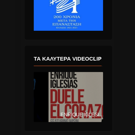
ΤΑ ΚΑΛΎΤΕΡΑ VIDEOCLIP
SWEDISH HOUSE MAFIA, THE WEEKND – MOTH TO A FLAME
ENRIQUE IGLESIAS – DUELE EL CORAZON (FT. WISIN)