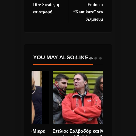
Dire Straits, η
Eminem
επιστροφή
“Kamikaze” νέο
Άλμπουμ
YOU MAY ALSO LIKE...
ingle «Μικρέ
Στέλιος Σαλβαδόρ και Μωρά
Lady Gaga…..