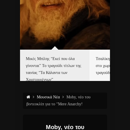
δα
Μικές Μπίλης “Εκεί που όλα
Τσαλίκης, Χριστοφ
γίνονται” Το τραγούδι τίτλων της
στο χωριό του Άι Β
ε…
ταινίας “Τα Κάλαντα των
τραγούδι και video c
Χριστουγέννων”
Μουσικά Νέα
Moby, νέο του
βιντεοκλίπ για το “Mere Anarchy!
Moby, νέο του