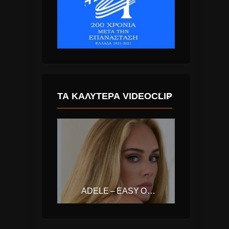
ΤΑ ΚΑΛΎΤΕΡΑ VIDEOCLIP
IMANY – DON’T BE SO SHY (FILATOV & KARAS REMIX)
ADELE – EASY ON ME