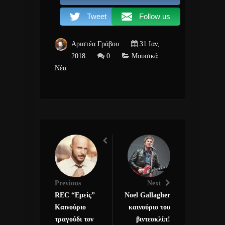
Tweet
Follow us
Αριστέα Γράβου
31 Ιαν,
2018
0
Μουσικά
Νέα
Previous
Next
REC “Εμείς”
Noel Gallagher
Καινούριο
καινούριο του
τραγούδι τον
βιντεοκλίπ!