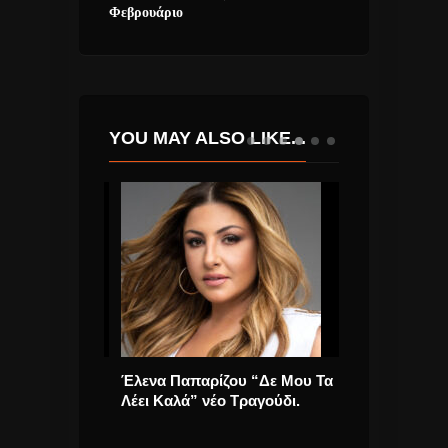
Φεβρουάριο
YOU MAY ALSO LIKE...
ζεται για το
Έλενα Παπαρίζου “Δε Μου Τα
Έγινε video cl
 που θα
Λέει Καλά” νέο Τραγούδι.
τραγούδι του 
 2017
«Θάλασσα»!!!