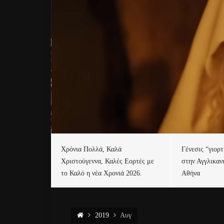
Χρόνια Πολλά, Καλά
Γένεσις “γιορ
Χριστούγεννα, Καλές Εορτές με
στην Αγγλικαν
το Καλό η νέα Χρονιά 2026.
Αθήνα
2019
Αυγ