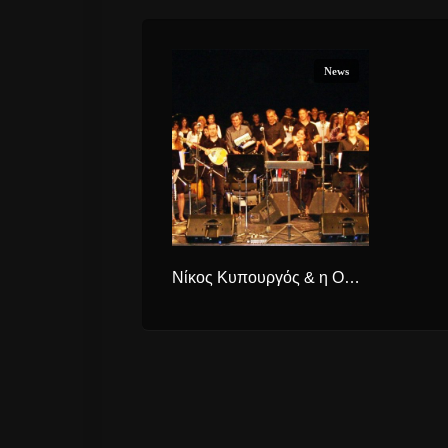
News
Νίκος Κυπουργός & η Ορχήστρα των Κυκλάδων στο 5ο Φεστιβάλ Άνδρου