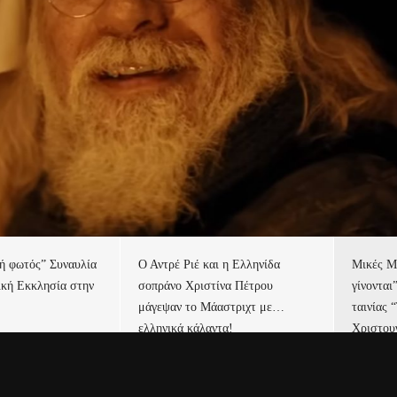
τή φωτός” Συναυλία
Ο Αντρέ Ριέ και η Ελληνίδα
Μικές Μ
ική Εκκλησία στην
σοπράνο Χριστίνα Πέτρου
γίνονται
μάγεψαν το Μάαστριχτ με…
ταινίας 
ελληνικά κάλαντα!
Χριστου