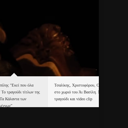
πίλης “Εκεί που όλα
Τσαλίκης, Χριστοφόρου, ONE
Eu
” Το τραγούδι τίτλων της
στο χωριό του Άι Βασίλη. Νέο
Ισ
“Τα Κάλαντα των
τραγούδι και video clip
Απ
γέννων”
Ιρ