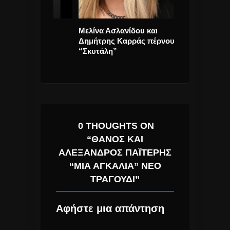
φτό” νέο
Μελίνα Ασλανίδου και
Άννα Βίσση έρ
Δημήτρης Καρράς πέρνουν την
«Καλοκαιρινά Φ
“Σκυτάλη”
Νίκο Καρβέλα
0 THOUGHTS ON
“ΘΆΝΟΣ ΚΑΙ
ΑΛΈΞΑΝΔΡΟΣ ΠΑΪΤΈΡΗΣ
“ΜΙΑ ΑΓΚΑΛΙΆ” ΝΈΟ
ΤΡΑΓΟΎΔΙ”
Αφήστε μια απάντηση