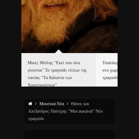
δα
Μικές Μπίλης “Εκεί που όλα
Τσαλίκης, Χριστοφ
γίνονται” Το τραγούδι τίτλων της
στο χωριό του Άι Β
ε…
ταινίας “Τα Κάλαντα των
τραγούδι και video c
Χριστουγέννων”
Μουσικά Νέα
Θάνος και
Αλέξανδρος Παϊτέρης “Μια αγκαλιά” Νέο
τραγούδι