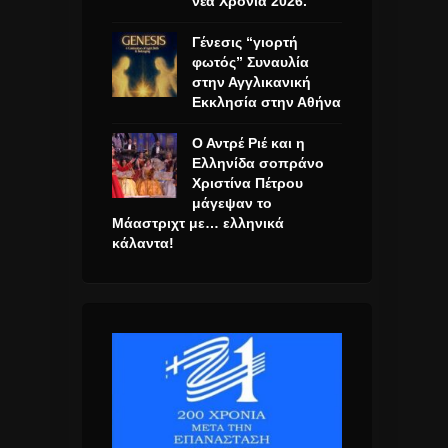
νέα Χρονιά 2026.
Γένεσις “γιορτή
φωτός” Συναυλία
στην Αγγλικανική
Εκκλησία στην Αθήνα
Ο Αντρέ Ριέ και η
Ελληνίδα σοπράνο
Χριστίνα Πέτρου
μάγεψαν το
Μάαστριχτ με… ελληνικά
κάλαντα!