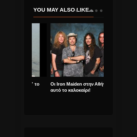
YOU MAY ALSO LIKE...
χόμενο” το
Οι Iron Maiden στην Αθήνα
κινηματογραφι
και το
αυτό το καλοκαίρι!
του Django Re