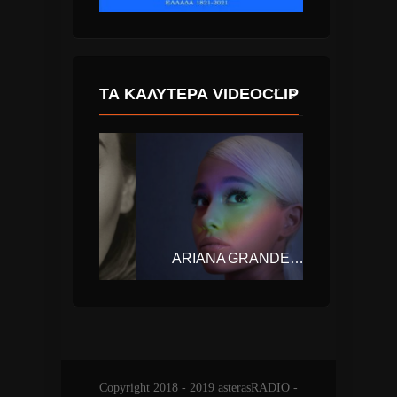
ΤΑ ΚΑΛΎΤΕΡΑ VIDEOCLIP
– HELLO
ARIANA GRANDE – NO TEARS LEFT TO CRY
Copyright 2018 - 2019 asterasRADIO -