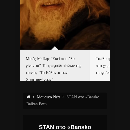
δα
Μικές Μπίλης “Εκεί που όλα
Τσαλίκης, Χριστοφ
γίνονται” Το τραγούδι τίτλων της
στο χωριό του Άι Β
ε…
ταινίας “Τα Κάλαντα των
τραγούδι και video c
Χριστουγέννων”
Μουσικά Νέα
STAN στο «Bansko
Balkan Fest»
STAN στο «Bansko