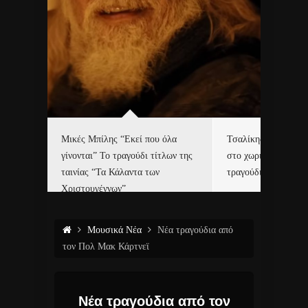
δα
Μικές Μπίλης “Εκεί που όλα
Τσαλίκης, Χριστοφ
γίνονται” Το τραγούδι τίτλων της
στο χωριό του Άι Β
ε…
ταινίας “Τα Κάλαντα των
τραγούδι και video c
Χριστουγέννων”
Μουσικά Νέα
Νέα τραγούδια από
τον Πολ Μακ Κάρτνεϊ
Νέα τραγούδια από τον