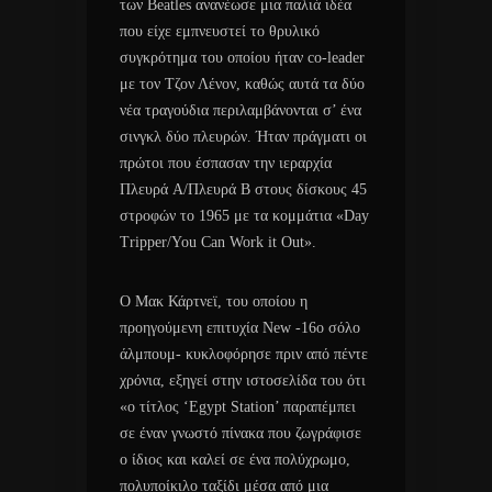
των Beatles ανανέωσε μια παλιά ιδέα
που είχε εμπνευστεί το θρυλικό
συγκρότημα του οποίου ήταν co-leader
με τον Τζον Λένον, καθώς αυτά τα δύο
νέα τραγούδια περιλαμβάνονται σ’ ένα
σινγκλ δύο πλευρών. Ήταν πράγματι οι
πρώτοι που έσπασαν την ιεραρχία
Πλευρά A/Πλευρά B στους δίσκους 45
στροφών το 1965 με τα κομμάτια «Day
Tripper/You Can Work it Out».
Ο Μακ Κάρτνεϊ, του οποίου η
προηγούμενη επιτυχία New -16ο σόλο
άλμπουμ- κυκλοφόρησε πριν από πέντε
χρόνια, εξηγεί στην ιστοσελίδα του ότι
«ο τίτλος ‘Egypt Station’ παραπέμπει
σε έναν γνωστό πίνακα που ζωγράφισε
ο ίδιος και καλεί σε ένα πολύχρωμο,
πολυποίκιλο ταξίδι μέσα από μια