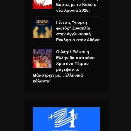
Εορτές με το Καλό η
νέα Χρονιά 2026.
Γένεσις “γιορτή
φωτός” Συναυλία
στην Αγγλικανική
Εκκλησία στην Αθήνα
Ο Αντρέ Ριέ και η
Ελληνίδα σοπράνο
Χριστίνα Πέτρου
μάγεψαν το
Μάαστριχτ με… ελληνικά
κάλαντα!