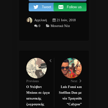
Tweet
Follow us
Αγγελική
21 Ιούν, 2018
0
Μουσικά Νέα
Previous
Next
Ο Ντέιβιντ
Luis Fonsi και
Μπόουι σε έργα
Stefflon Don με
ιαπωνικής
νέο Τραγούδι
ζωγραφικής
“Calypso”