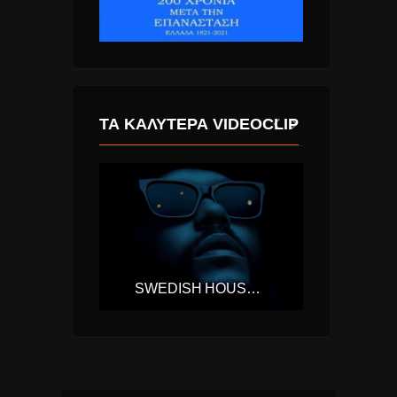
ΤΑ ΚΑΛΎΤΕΡΑ VIDEOCLIP
THE CHEMICAL BROTHERS – WIDE OPEN (FT. BECK)
SWEDISH HOUSE MAFIA, THE WEEKND – MOTH TO A FLAME