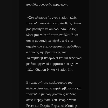
μυριάδα μουσικών περιοχών».
«Στο άλμπουμ ‘Egypt Station’ κάθε
τραγούδι είναι σαν ένας σταθμός. Αυτό
μας βοήθησε να οικοδομήσουμε τις
ιδέες μας γι΄αυτά τα τραγούδια. Είναι
σαν η μουσική να πήγαζε από ένα
σημείο που είχα ονειρευτεί», πρόσθεσε
ο θρύλος της βρετανικής ποπ.
Το άλμπουμ θα αρχίζει και θα τελειώνει
με δυο οργανικά κομμάτια που έχουν
τίτλο «Station I» και «Station II».
Εν αναμονή της κυκλοφορίας του
δίσκου στον οποίο περιλαμβάνονται και
τραγούδια με ήδη γνωστούς τίτλους
όπως Happy With You, People Want
Peace και Despite Repeated Warnings,