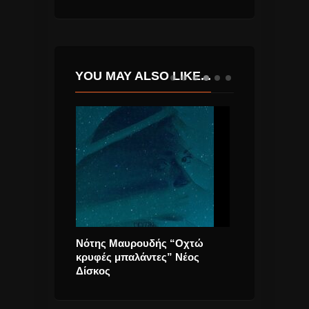
YOU MAY ALSO LIKE...
χος
Νότης Μαυρουδής “Οχτώ
Η Χάρις Αλεξί
άλληλα”
κρυφές μπαλάντες” Νέος
επαναλαμβάνε
ουμ.
Δίσκος
«Χειρόγραφο»