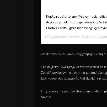
Κυκλοφορεί από την @spicymusic_officia
Ακρόαση! Link: http://spicymusic.gr/art
Photo Credits: @djairth Styling: @argy
Η δημοσίευση κοινοποιήθηκε από το χρή
«Makorokoto» σημαίνει «συγχαρητήρια» στη δι
Στο συγκεκριμένο τραγούδι που πρόκειται να 
Σουηδό καλλιτέχνη, στίχους και μουσική έχει 
Ελληνοσουηδός παραγωγός Vad Hander Savvas, 
H ηχογράφηση έγινε στο Headroom Studio, η μί
Sweden.