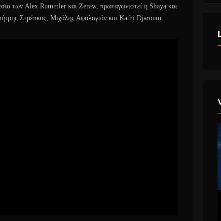
εσία των Alex Rummler και Ζeraw, πρωταγωνιστεί η Shaya και
μήτρης Στρέπκος, Μιχάλης Αφολαγιάν και Kathi Djaroum.