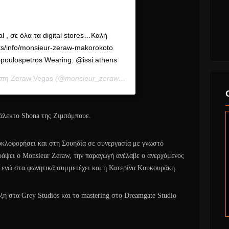
l , σε όλα τα digital stores…Καλή
ists/info/monsieur-zeraw-makorokoto
ropoulospetros Wearing: @issi.athens
στη
Zeraw Vegas
(@monsieur_zeraw) στις
10 Αύγ, 2020 στις 4:54 πμ 
άλεκτο Shona της Ζιμπάμπουε.
κυκλοφορήσει και στη Σουηδία σε συνεργασία με γνωστό
γράψει ο Monsieur Zeraw, την παραγωγή ανέλαβε ο ανερχόμενος
ενώ στα φωνητικά συμμετέχει και η Κατερίνα Κουκουράκη.
ξη στα Grey Studios και το mastering στο Dreamgate Studio