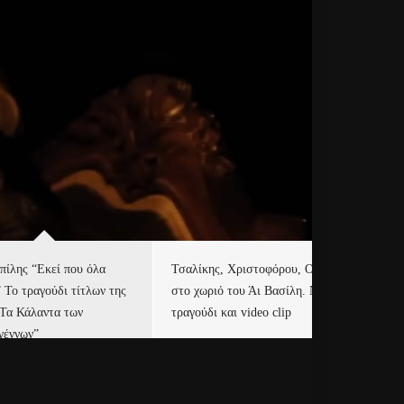
πίλης “Εκεί που όλα
Τσαλίκης, Χριστοφόρου, ONE
Eu
” Το τραγούδι τίτλων της
στο χωριό του Άι Βασίλη. Νέο
Ισ
“Τα Κάλαντα των
τραγούδι και video clip
Απ
γέννων”
Ιρ