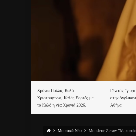
Χρόνια Πολλά, Καλά
Γένεσις “γιορ
Χριστούγεννα, Καλές Εορτές με
στην Αγγλικαν
το Καλό η νέα Χρονιά 2026.
Αθήνα
Μουσικά Νέα
Monsieur Zeraw “Makoroko