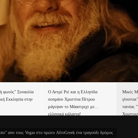
τή φωτός” Συναυλία
Ο Αντρέ Ριέ και η Ελληνίδα
Μικές Μ
ική Εκκλησία στην
σοπράνο Χριστίνα Πέτρου
γίνονται
μάγεψαν το Μάαστριχτ με…
ταινίας 
ελληνικά κάλαντα!
Χριστου
to” απο τους Vegas στο πρώτο AfroGreek ένα τραγούδι δρόμος