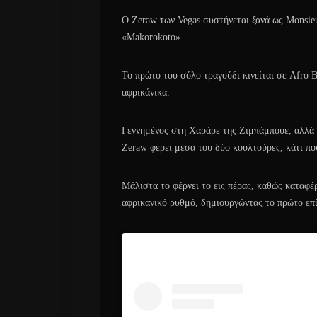
Ο Ζeraw των Vegas συστήνεται ξανά ως Monsieur
«Makorokoto».
Το πρώτο του σόλο τραγούδι κινείται σε Afro B
αφρικάνικα.
Γεννημένος στη Χαράρε της Ζιμπάμπουε, αλλά 
Zeraw φέρει μέσα του δύο κουλτούρες, κάτι πο
Μάλιστα το φέρνει το εις πέρας, καθώς καταφέ
αφρικανικό ρυθμό, δημιουργώντας το πρώτο επ