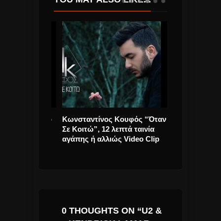
άκης σε νέο
Κωνσταντίνος Κουφός “Όταν
Παυλίνας Βου
Παράξενη
Σε Κοιτώ”, 12 λεπτά ταινία
Ψυχή” Το νέο 
αγάπης ή αλλιώς Video Clip
προσευχή.
0 THOUGHTS ON “U2 &