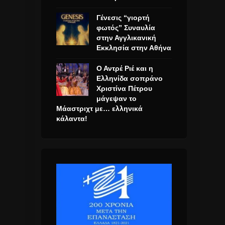
Γένεσις “γιορτή
φωτός” Συναυλία
στην Αγγλικανική
Εκκλησία στην Αθήνα
Ο Αντρέ Ριέ και η
Ελληνίδα σοπράνο
Χριστίνα Πέτρου
μάγεψαν το
Μάαστριχτ με… ελληνικά
κάλαντα!