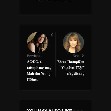
Previous
Next
AC/DC, ο
Έλενα Παπαρίζου
κιθαρίστας τους
“Ουράνιο Τόξο”
Malcolm Young
νέος δίσκος
Πέθανε
YOU MAY ALSO LIKE...