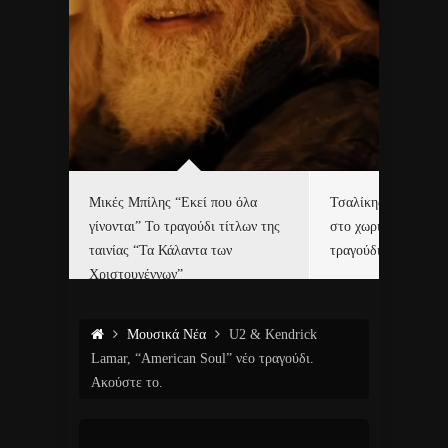
δα
Μικές Μπίλης “Εκεί που όλα
Τσαλίκης, Χριστοφ
γίνονται” Το τραγούδι τίτλων της
στο χωριό του Άι Β
ε…
ταινίας “Τα Κάλαντα των
τραγούδι και video c
Χριστουγέννων”
Μουσικά Νέα
U2 & Kendrick
Lamar, “American Soul” νέο τραγούδι.
Ακούστε το.