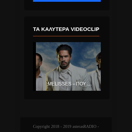
ΤΑ ΚΑΛΎΤΕΡΑ VIDEOCLIP
CALVIN HARRIS & DISCIPLES – HOW DEEP IS YOUR LOVE
MELISSES – ΠΟΥ ‘ΝΑΙ Η ΑΓΆΠΗ
Copyright 2018 - 2019 asterasRADIO -