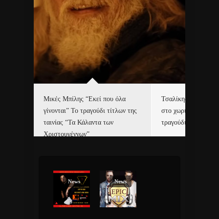
δα
Μικές Μπίλης “Εκεί που όλα
Τσαλίκης, Χριστοφ
γίνονται” Το τραγούδι τίτλων της
στο χωριό του Άι Β
ε…
ταινίας “Τα Κάλαντα των
τραγούδι και video c
Χριστουγέννων”
News
News