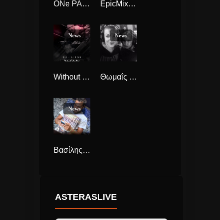
ONe PArty by Argyris Nastopoulos
EpicMix bY TeoTzimas & GiannisZissis
News
News
Without Taboo Mix by IliasG
Θωμαΐς και Βάγια Jukebox
News
Βασίλης playHouse road
ASTERASLIVE